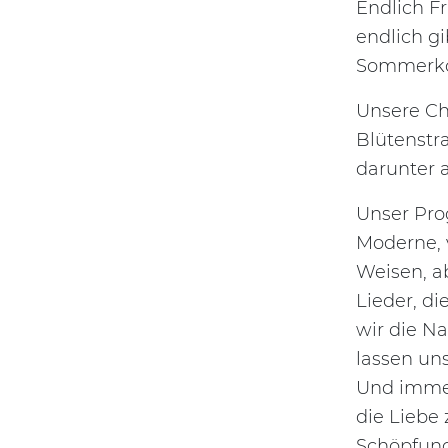
Endlich F
endlich g
Sommerko
Unsere Ch
Blütenstr
darunter 
Unser Prog
Moderne, 
Weisen, ab
Lieder, d
wir die N
lassen u
Und immer
die Liebe 
Schöpfung