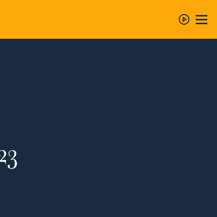
Startseite
Konzerte
Chor
23
Mitsingen
Repertoire