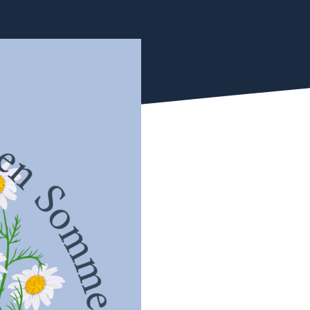
Verein
itgliederbereich
Singste (intern)
Datenschutzerklärung
Impressum