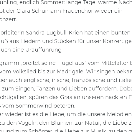
rühling, endlich Sommer: lange Tage, warme Näch
ibt der Clara Schumann Frauenchor wieder ein
nzert.
orleiterin Sandra Lugbull-Krien hat einen bunten
auß aus Liedern und Stücken für unser Konzert g
auch eine Uraufführung
ramm „breitet seine Flügel aus“ vom Mittelalter b
vom Volkslied bis zur Madrigale. Wir singen beka
er auch englische, irische, französische und itali
ie zum Singen, Tanzen und Lieben auffordern. Dab
achtigallen, spüren das Gras an unseren nackten
ns vom Sommerwind betören.
 wieder ist es die Liebe, um die unsere Melodien 
zu den Vögeln, den Blumen, zur Natur, die Liebe z
 und zum Schöpfer, die Liebe zur Musik, zu den g