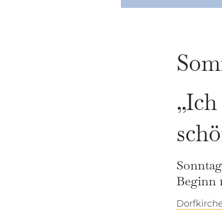
Somm
„Ich
sch
Sonntag,
Beginn 1
Dorfkirche