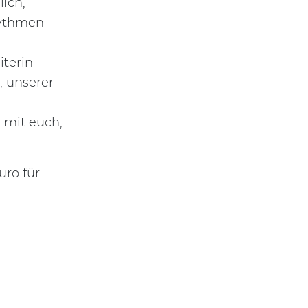
lich,
hythmen
iterin
, unserer
mit euch,
uro für