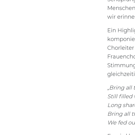
Menschen 
wir erinn
Ein Highl
komponier
Chorleite
Frauenchor
Stimmung 
gleichzei
„Bring all
Still fille
Long shar
Bring all 
We fed ou