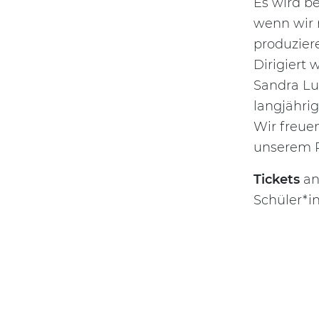
Es wird be
wenn wir 
produzier
Dirigiert
Sandra Lu
langjährig
Wir freue
unserem P
Tickets
an 
Schüler*in