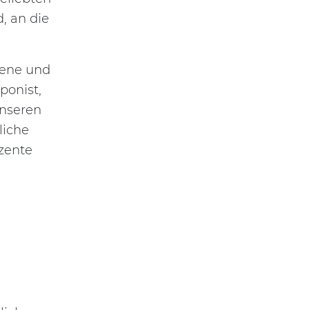
, an die
bene und
ponist,
unseren
liche
zente