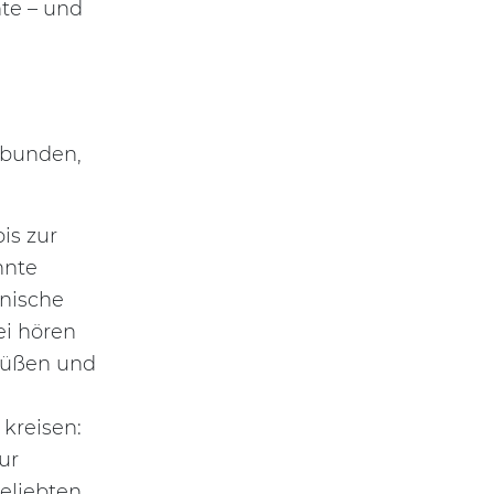
te – und
ebunden,
is zur
nnte
enische
ei hören
 Füßen und
kreisen:
ur
eliebten