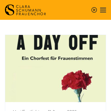
Startseite
Konzerte
Chor
Mitsingen
Repertoire
Verein