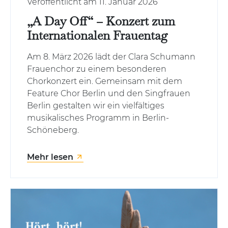
Mitsingen
Veröffentlicht am 11. Januar 2026
„A Day Off“ – Konzert zum
Internationalen Frauentag
Mitgliederbereich
Am 8. März 2026 lädt der Clara Schumann
Singste (intern)
Frauenchor zu einem besonderen
Chorkonzert ein. Gemeinsam mit dem
Feature Chor Berlin und den Singfrauen
Datenschutzerklärung
Impressum
Berlin gestalten wir ein vielfältiges
musikalisches Programm in Berlin-
Schöneberg.
Mehr lesen